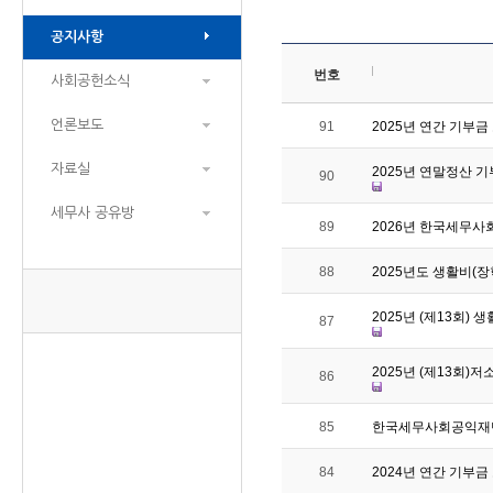
공지사항
번호
사회공헌소식
언론보도
91
2025년 연간 기부
자료실
2025년 연말정산 
90
세무사 공유방
89
2026년 한국세무
88
2025년도 생활비(
2025년 (제13회)
87
2025년 (제13회)
86
85
한국세무사회공익재단
84
2024년 연간 기부